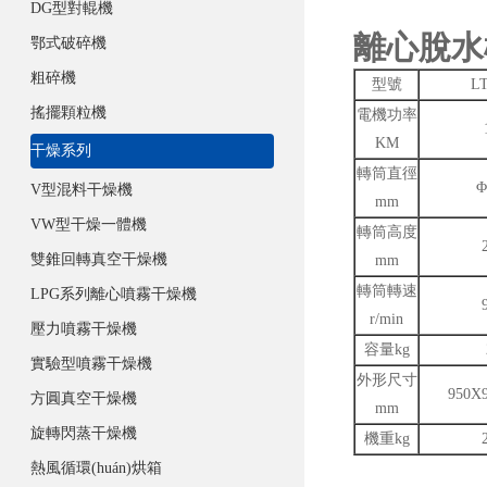
DG型對輥機
離心脫水
鄂式破碎機
粗碎機
型號
LT
搖擺顆粒機
電機功率
KM
干燥系列
轉筒直徑
Φ
V型混料干燥機
mm
VW型干燥一體機
轉筒高度
雙錐回轉真空干燥機
mm
轉筒轉速
LPG系列離心噴霧干燥機
r/min
壓力噴霧干燥機
容量kg
實驗型噴霧干燥機
外形尺寸
950X
方圓真空干燥機
mm
旋轉閃蒸干燥機
機重kg
熱風循環(huán)烘箱