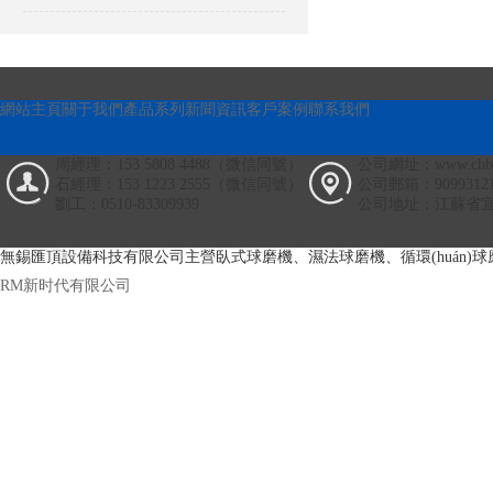
網站主頁
關于我們
產品系列
新聞資訊
客戶案例
聯系我們
周經理：153 5808 4488（微信同號）
公司網址：www.chbz
石經理：153 1223 2555（微信同號）
公司郵箱：90993121
劉工：0510-83309939
公司地址：江蘇省宜興
無錫匯頂設備科技有限公司主營臥式球磨機、濕法球磨機、循環(huá
RM新时代有限公司