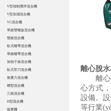
V型強制攪拌混合機
V型加濕混合機
VC混合機
單錐雙螺旋混合機
雙錐混合機
臥式螺帶混合機
單錐螺帶混合機
加熱干燥混合機
離心脫水
臥式犁刀混合機
離心脫
無重力混合機
槽型混合機
心方式
三維混合機
設備。
H型混合機
等行業(y
振實機