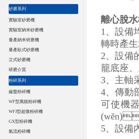
砂磨系列
離心脫水
實驗室砂磨機
1
實驗室納米砂磨機
量產納米研磨機
轉時產生地腳
量產臥式砂磨機
2、設
立式砂磨機
籠底座
研磨介質
3、主軸
粉碎系列
4、傳
齒盤粉碎機
可使機器
WF型萬能粉碎機
WFJ型超微粉碎機
(wěn)
GX型粉碎機
5、
氣流粉碎機