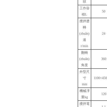
狀
工作容
50
積L
攪拌槳
轉
(zhuǎn)
24
速
r/min
翻轉
(zhuǎn)
360
角度
外型尺
寸
1100×45
mm
機械凈
120
重kg
攪拌電
1.1