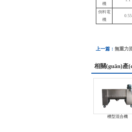
機
倒料電
0.55
機
上一篇：
無重力
相關(guān)產(
槽型混合機