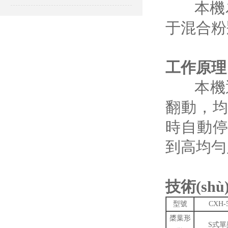
本機為不
于混合粉
工作原理
本機通過機
翻動
時自動停止
到高均勻
技術(shù
型號
CXH-
槳葉形
S式單