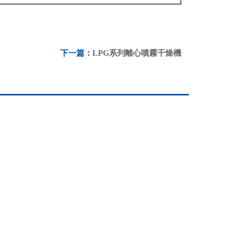
下一篇：
LPG系列離心噴霧干燥機