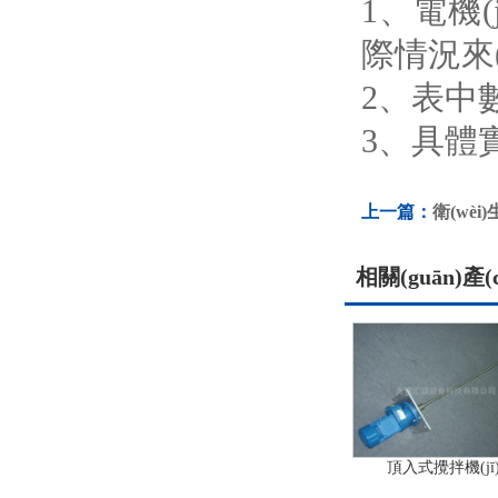
1、電機(j
際情況來(l
2、表中
3、具體實(s
上一篇：
衛(wèi
相關(guān)產(
頂入式攪拌機(jī