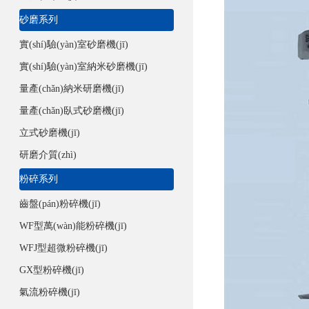
砂磨系列
實(shí)驗(yàn)室砂磨機(jī)
實(shí)驗(yàn)室納米砂磨機(jī)
量產(chǎn)納米研磨機(jī)
量產(chǎn)臥式砂磨機(jī)
立式砂磨機(jī)
研磨介質(zhì)
粉碎系列
齒盤(pán)粉碎機(jī)
WF型萬(wàn)能粉碎機(jī)
WFJ型超微粉碎機(jī)
GX型粉碎機(jī)
氣流粉碎機(jī)