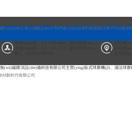
網(wǎng)站主頁(yè)
關(guān)于我們
產(chǎn)品系列
新聞資訊
客戶(hù)案例
周經(jīng)理：153 5808 4488（微信同號(hào)）
公司網(wǎn
石經(jīng)理：153 1223 2555（微信同號(hào)）
公司郵箱：9
劉工：0510-83309939
公司地址：
無(wú)錫匯頂設(shè)備科技有限公司主營(yíng)臥式球磨機(jī)、濕法球磨機(
RM新时代有限公司